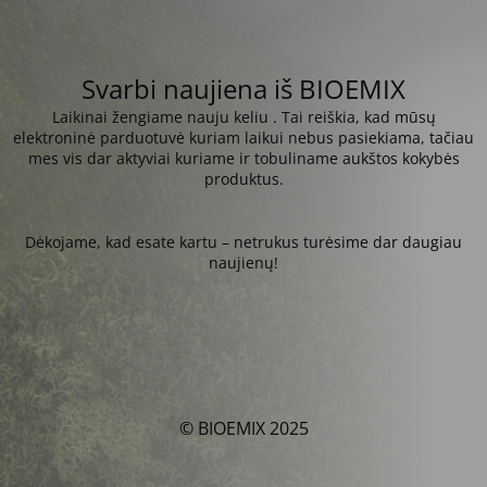
Svarbi naujiena iš BIOEMIX
Laikinai žengiame nauju keliu . Tai reiškia, kad mūsų
elektroninė parduotuvė kuriam laikui nebus pasiekiama, tačiau
mes vis dar aktyviai kuriame ir tobuliname aukštos kokybės
produktus.
Dėkojame, kad esate kartu – netrukus turėsime dar daugiau
naujienų!
© BIOEMIX 2025