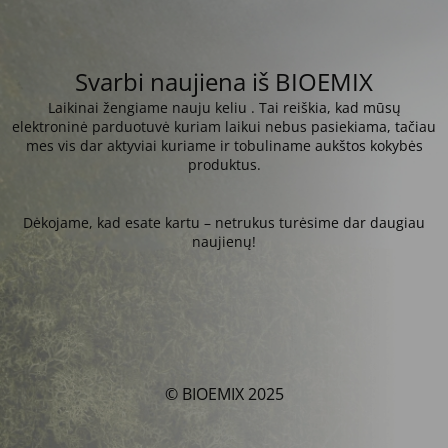
Svarbi naujiena iš BIOEMIX
Laikinai žengiame nauju keliu . Tai reiškia, kad mūsų
elektroninė parduotuvė kuriam laikui nebus pasiekiama, tačiau
mes vis dar aktyviai kuriame ir tobuliname aukštos kokybės
produktus.
Dėkojame, kad esate kartu – netrukus turėsime dar daugiau
naujienų!
© BIOEMIX 2025