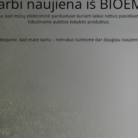
arbi naujiena iš BIOE
kia, kad mūsų elektroninė parduotuvė kuriam laikui nebus pasiekiam
tobuliname aukštos kokybės produktus.
ėkojame, kad esate kartu – netrukus turėsime dar daugiau naujien