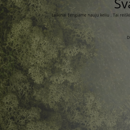
Sv
Laikinai žengiame nauju keliu . Tai reiš
D