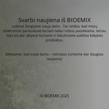
Svarbi naujiena iš BIOEMIX
Laikinai žengiame nauju keliu . Tai reiškia, kad mūsų
elektroninė parduotuvė kuriam laikui nebus pasiekiama, tačiau
mes vis dar aktyviai kuriame ir tobuliname aukštos kokybės
produktus.
Dėkojame, kad esate kartu – netrukus turėsime dar daugiau
naujienų!
© BIOEMIX 2025