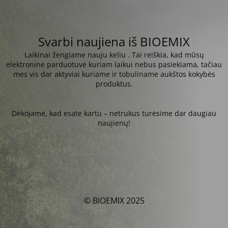
Svarbi naujiena iš BIOEMIX
Laikinai žengiame nauju keliu . Tai reiškia, kad mūsų
elektroninė parduotuvė kuriam laikui nebus pasiekiama, tačiau
mes vis dar aktyviai kuriame ir tobuliname aukštos kokybės
produktus.
Dėkojame, kad esate kartu – netrukus turėsime dar daugiau
naujienų!
© BIOEMIX 2025