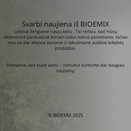
Svarbi naujiena iš BIOEMIX
Laikinai žengiame nauju keliu . Tai reiškia, kad mūsų
elektroninė parduotuvė kuriam laikui nebus pasiekiama, tačiau
mes vis dar aktyviai kuriame ir tobuliname aukštos kokybės
produktus.
Dėkojame, kad esate kartu – netrukus turėsime dar daugiau
naujienų!
© BIOEMIX 2025