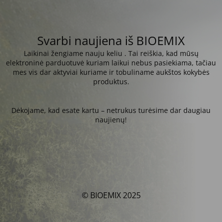
Svarbi naujiena iš BIOEMIX
Laikinai žengiame nauju keliu . Tai reiškia, kad mūsų
elektroninė parduotuvė kuriam laikui nebus pasiekiama, tačiau
mes vis dar aktyviai kuriame ir tobuliname aukštos kokybės
produktus.
Dėkojame, kad esate kartu – netrukus turėsime dar daugiau
naujienų!
© BIOEMIX 2025