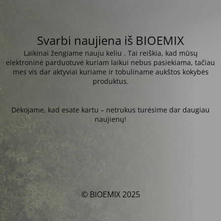
Svarbi naujiena iš BIOEMIX
Laikinai žengiame nauju keliu . Tai reiškia, kad mūsų
elektroninė parduotuvė kuriam laikui nebus pasiekiama, tačiau
mes vis dar aktyviai kuriame ir tobuliname aukštos kokybės
produktus.
Dėkojame, kad esate kartu – netrukus turėsime dar daugiau
naujienų!
© BIOEMIX 2025