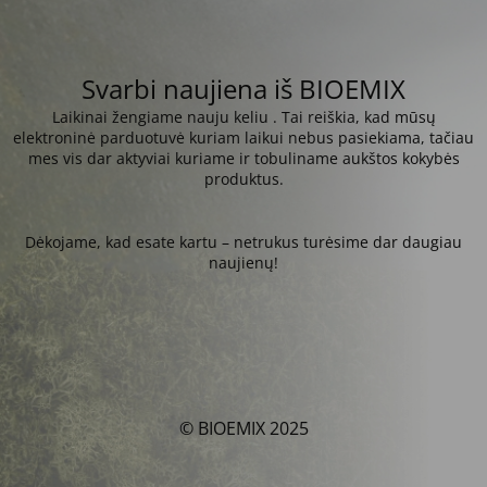
Svarbi naujiena iš BIOEMIX
Laikinai žengiame nauju keliu . Tai reiškia, kad mūsų
elektroninė parduotuvė kuriam laikui nebus pasiekiama, tačiau
mes vis dar aktyviai kuriame ir tobuliname aukštos kokybės
produktus.
Dėkojame, kad esate kartu – netrukus turėsime dar daugiau
naujienų!
© BIOEMIX 2025