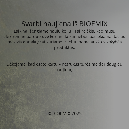
Svarbi naujiena iš BIOEMIX
Laikinai žengiame nauju keliu . Tai reiškia, kad mūsų
elektroninė parduotuvė kuriam laikui nebus pasiekiama, tačiau
mes vis dar aktyviai kuriame ir tobuliname aukštos kokybės
produktus.
Dėkojame, kad esate kartu – netrukus turėsime dar daugiau
naujienų!
© BIOEMIX 2025