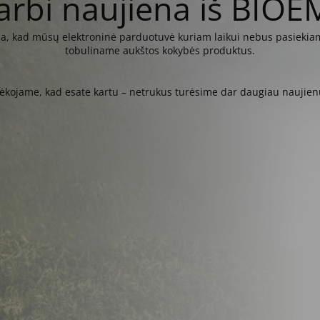
arbi naujiena iš BIOE
kia, kad mūsų elektroninė parduotuvė kuriam laikui nebus pasiekiam
tobuliname aukštos kokybės produktus.
ėkojame, kad esate kartu – netrukus turėsime dar daugiau naujien