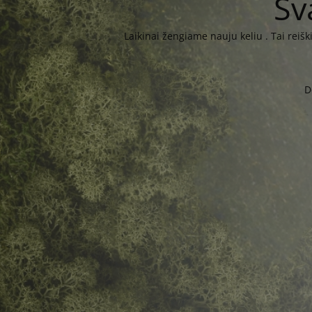
Sv
Laikinai žengiame nauju keliu . Tai reiš
D