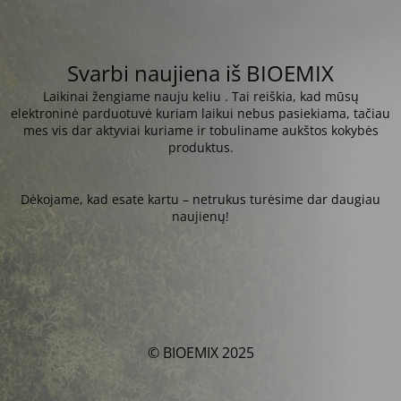
Svarbi naujiena iš BIOEMIX
Laikinai žengiame nauju keliu . Tai reiškia, kad mūsų
elektroninė parduotuvė kuriam laikui nebus pasiekiama, tačiau
mes vis dar aktyviai kuriame ir tobuliname aukštos kokybės
produktus.
Dėkojame, kad esate kartu – netrukus turėsime dar daugiau
naujienų!
© BIOEMIX 2025