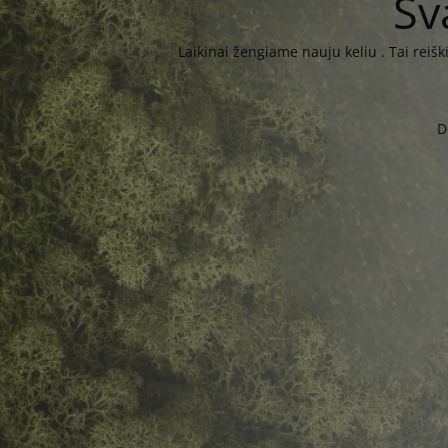
Sv
Laikinai žengiame nauju keliu . Tai reiš
D