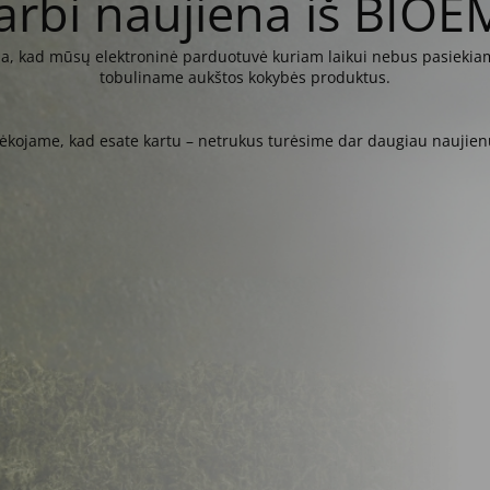
arbi naujiena iš BIOE
kia, kad mūsų elektroninė parduotuvė kuriam laikui nebus pasiekiam
tobuliname aukštos kokybės produktus.
ėkojame, kad esate kartu – netrukus turėsime dar daugiau naujien