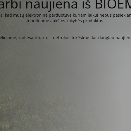
arbi naujiena iš BIOE
kia, kad mūsų elektroninė parduotuvė kuriam laikui nebus pasiekiam
tobuliname aukštos kokybės produktus.
ėkojame, kad esate kartu – netrukus turėsime dar daugiau naujien