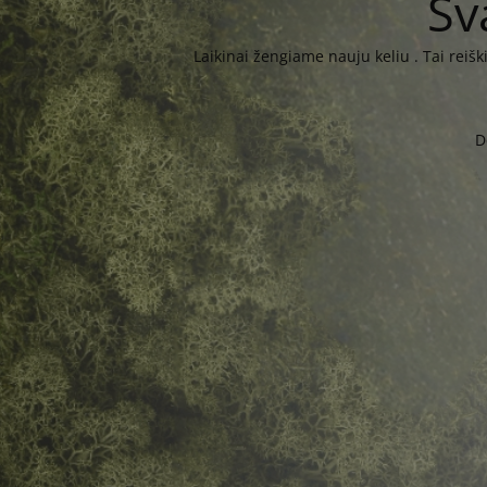
Sv
Laikinai žengiame nauju keliu . Tai reiš
D