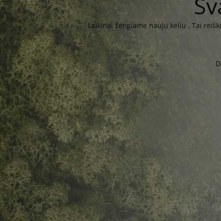
Sv
Laikinai žengiame nauju keliu . Tai reiš
D