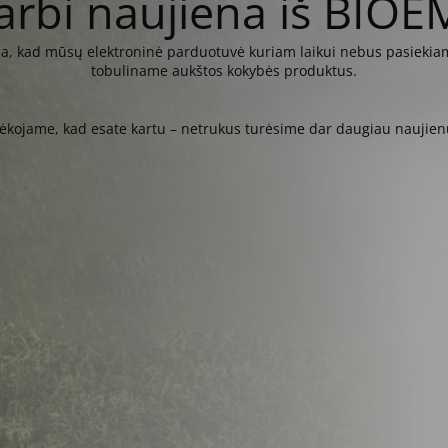
arbi naujiena iš BIOE
kia, kad mūsų elektroninė parduotuvė kuriam laikui nebus pasiekiam
tobuliname aukštos kokybės produktus.
ėkojame, kad esate kartu – netrukus turėsime dar daugiau naujien