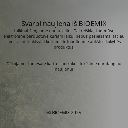
Svarbi naujiena iš BIOEMIX
Laikinai žengiame nauju keliu . Tai reiškia, kad mūsų
elektroninė parduotuvė kuriam laikui nebus pasiekiama, tačiau
mes vis dar aktyviai kuriame ir tobuliname aukštos kokybės
produktus.
Dėkojame, kad esate kartu – netrukus turėsime dar daugiau
naujienų!
© BIOEMIX 2025