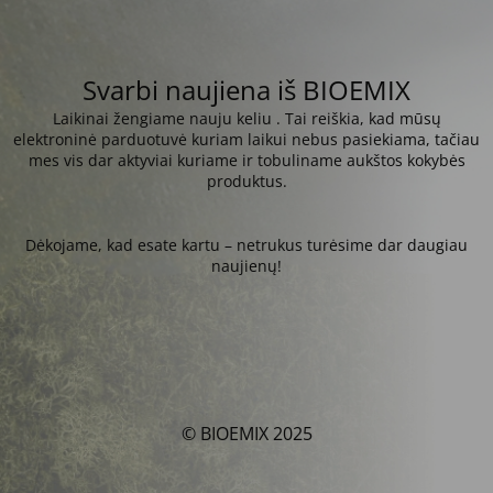
Svarbi naujiena iš BIOEMIX
Laikinai žengiame nauju keliu . Tai reiškia, kad mūsų
elektroninė parduotuvė kuriam laikui nebus pasiekiama, tačiau
mes vis dar aktyviai kuriame ir tobuliname aukštos kokybės
produktus.
Dėkojame, kad esate kartu – netrukus turėsime dar daugiau
naujienų!
© BIOEMIX 2025